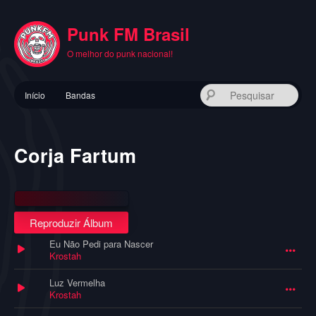
Pular
para
Punk FM Brasil
o
conteúdo
O melhor do punk nacional!
principal
Menu
Pes
Início
Bandas
principal
Corja Fartum
Reproduzir Álbum
Eu Não Pedi para Nascer
Krostah
Luz Vermelha
Krostah