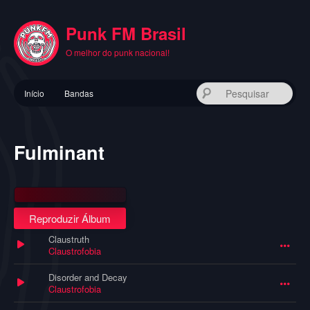
Pular
para
Punk FM Brasil
o
conteúdo
O melhor do punk nacional!
principal
Menu
Pes
Início
Bandas
principal
Fulminant
Reproduzir Álbum
Claustruth
Claustrofobia
Disorder and Decay
Claustrofobia