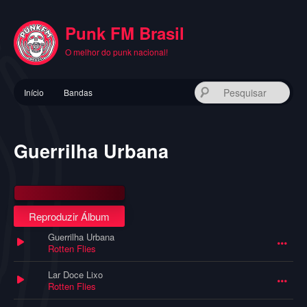
Pular
para
Punk FM Brasil
o
conteúdo
O melhor do punk nacional!
principal
Menu
Pes
Início
Bandas
principal
Guerrilha Urbana
Reproduzir Álbum
Guerrilha Urbana
Rotten Flies
Lar Doce Lixo
Rotten Flies