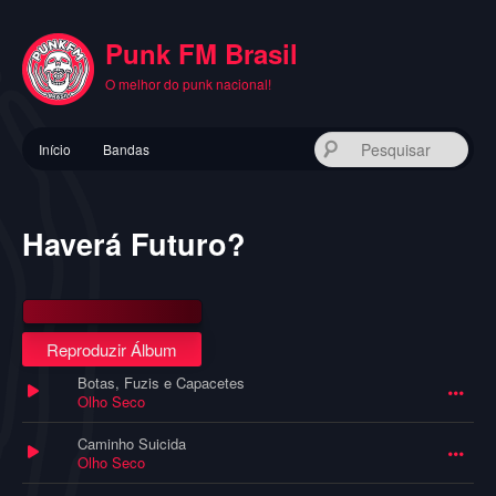
Pular
para
Punk FM Brasil
o
conteúdo
O melhor do punk nacional!
principal
Menu
Pes
Início
Bandas
principal
Haverá Futuro?
Reproduzir Álbum
Botas, Fuzis e Capacetes
Olho Seco
Caminho Suicida
Olho Seco