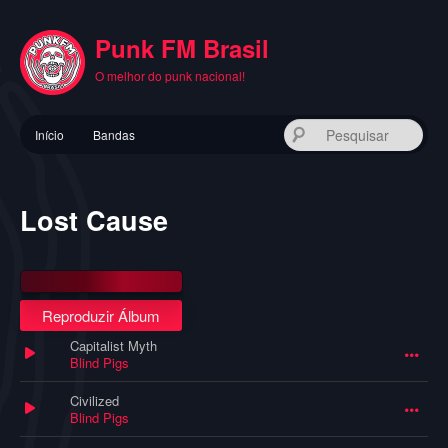
Pular
para
Punk FM Brasil
o
conteúdo
O melhor do punk nacional!
principal
Menu
Pes
Início
Bandas
principal
Lost Cause
Reproduzir Álbum
Capitalist Myth
Blind Pigs
Civilized
Blind Pigs