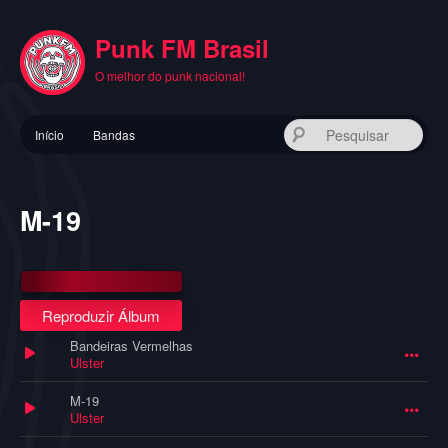
Pular
para
Punk FM Brasil
o
conteúdo
O melhor do punk nacional!
principal
Menu
Pes
Início
Bandas
principal
M-19
Reproduzir Álbum
Bandeiras Vermelhas
Ulster
M-19
Ulster