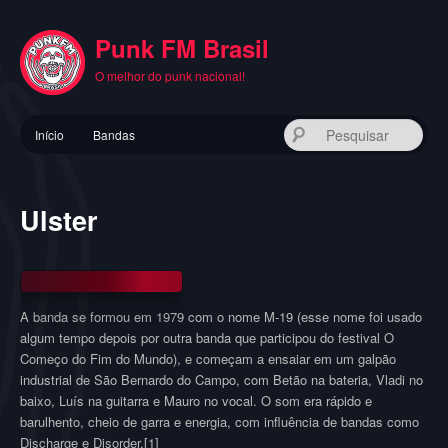
Pular
para
Punk FM Brasil
o
conteúdo
O melhor do punk nacional!
principal
Menu
Pes
Início
Bandas
principal
Ulster
A banda se formou em 1979 com o nome M-19 (esse nome foi usado
algum tempo depois por outra banda que participou do festival O
Começo do Fim do Mundo), e começam a ensaiar em um galpão
industrial de São Bernardo do Campo, com Betão na bateria, Vladi no
baixo, Luís na guitarra e Mauro no vocal. O som era rápido e
barulhento, cheio de garra e energia, com influência de bandas como
Discharge e Disorder.[1]