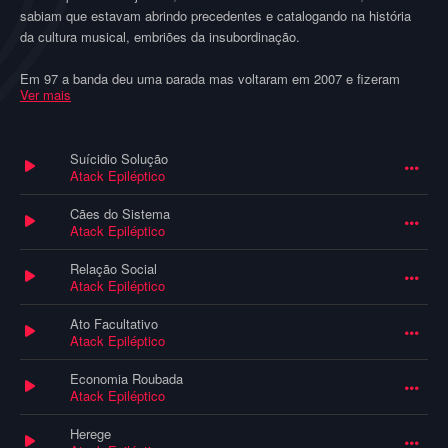
sabiam que estavam abrindo precedentes e catalogando na história
da cultura musical, embriões da insubordinação.
Em 97 a banda deu uma parada mas voltaram em 2007 e fizeram
Ver mais
showzinhos “humildades” com Napalm Death, Rattus, Riistetyt,
Project Hopeless entre outras podreiras.
Suícidio Solução
Atack Epiléptico
Cães do Sistema
Atack Epiléptico
Relação Social
Atack Epiléptico
Ato Facultativo
Atack Epiléptico
Economia Roubada
Atack Epiléptico
Herege