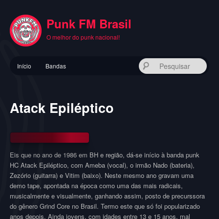
Pular
para
Punk FM Brasil
o
conteúdo
O melhor do punk nacional!
principal
Menu
Pes
Início
Bandas
principal
Atack Epiléptico
Eis que no ano de 1986 em BH e região, dá-se início à banda punk
HC Atack Epiléptico, com Ameba (vocal), o irmão Nado (bateria),
Zezório (guitarra) e Vitim (baixo). Neste mesmo ano gravam uma
demo tape, apontada na época como uma das mais radicais,
musicalmente e visualmente, ganhando assim, posto de precurssora
do gênero Grind Core no Brasil. Termo este que só foi popularizado
anos depois. Ainda jovens, com idades entre 13 e 15 anos, mal