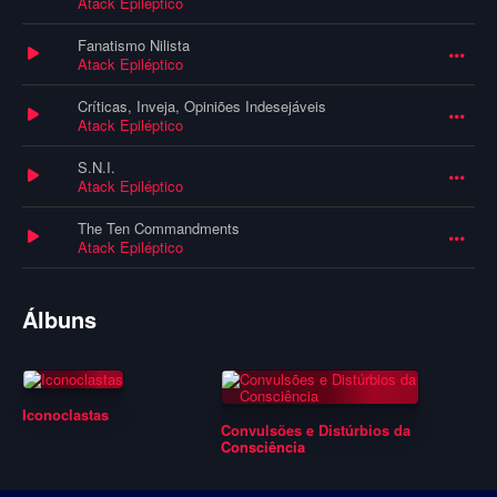
Atack Epiléptico
Fanatismo Nilista
Atack Epiléptico
Críticas, Inveja, Opiniões Indesejáveis
Atack Epiléptico
S.N.I.
Atack Epiléptico
The Ten Commandments
Atack Epiléptico
Álbuns
Iconoclastas
Convulsões e Distúrbios da
Consciência