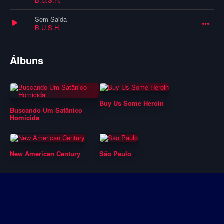
B.U.S.H.
Sem Saida
B.U.S.H.
Álbuns
Buy Us Some Heroin
Buscando Um Satânico
Homicida
New American Century
São Paulo