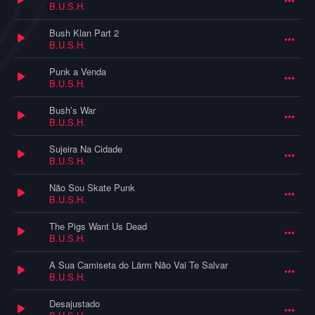
B.U.S.H.
Bush Klan Part 2
B.U.S.H.
Punk a Venda
B.U.S.H.
Bush’s War
B.U.S.H.
Sujeira Na Cidade
B.U.S.H.
Não Sou Skate Punk
B.U.S.H.
The Pigs Want Us Dead
B.U.S.H.
A Sua Camiseta do Lärm Não Vai Te Salvar
B.U.S.H.
Desajustado