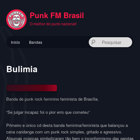
Pular
para
Punk FM Brasil
o
conteúdo
O melhor do punk nacional!
principal
Menu
Pes
Início
Bandas
principal
Bulimia
Banda de punk rock feminino feminista de Brasília.
“Se julgar incapaz foi o pior erro que cometeu”
Primeiro e único cd desta banda feminina/feminista que balançou a
cena candanga com um punk rock simples, gritado e agressivo.
Algumas músicas simbolizaram tão bem o inconformismo das garotas