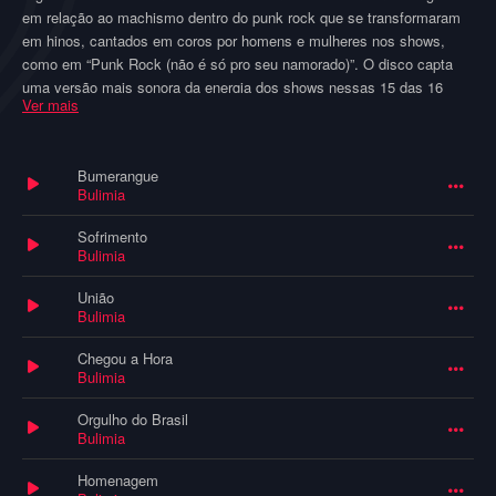
em relação ao machismo dentro do punk rock que se transformaram
em hinos, cantados em coros por homens e mulheres nos shows,
como em “Punk Rock (não é só pro seu namorado)”. O disco capta
uma versão mais sonora da energia dos shows nessas 15 das 16
Ver mais
músicas feitas pela banda durante sua curta existência (1998-2001).
Iéri – vocal
Bumerangue
Bianca – guita e vocal
Bulimia
Naiana – baixo e vocal
Berila (Bill) – bateria
Sofrimento
Bulimia
Foi em meados de 1998 que Bianca e Berila se encontraram e
tiveram uma conversa que revelou o desejo em comum de ter uma
União
Bulimia
banda só de garotas. Ambas já tinham alguma experiência com
bandas, inclusive só de garotas, mas estavam sem tocar na época.
Chegou a Hora
Juntas formavam uma boa estrutura, com Berila na bateria e Bianca
Bulimia
na guitarra, mas sabiam que seria um desafio encontrar garotas
dispostas a tocar punk rock e enfrentar o antiquado, porém inevitável,
Orgulho do Brasil
preconceito à emancipação feminina. Apesar disso, estavam
Bulimia
dispostas a tentar.
Homenagem