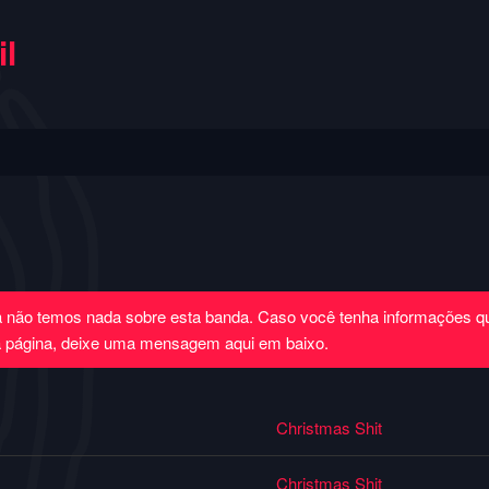
l
a não temos nada sobre esta banda. Caso você tenha informações 
a página, deixe uma mensagem aqui em baixo.
Christmas Shit
Christmas Shit