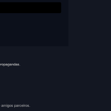
propagandas
.
e amigos parceiros.