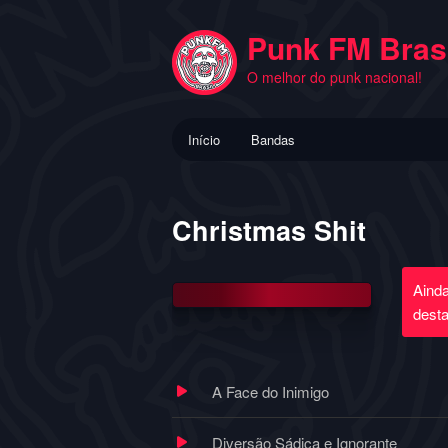
Pular
para
Punk FM Brasi
o
O melhor do punk nacional!
conteúdo
principal
Menu
Início
Bandas
principal
Christmas Shit
Aind
dest
A Face do Inimigo
Diversão Sádica e Ignorante