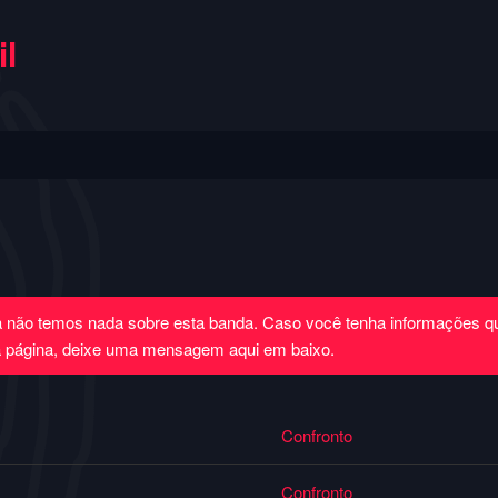
l
a não temos nada sobre esta banda. Caso você tenha informações 
a página, deixe uma mensagem aqui em baixo.
Confronto
Confronto