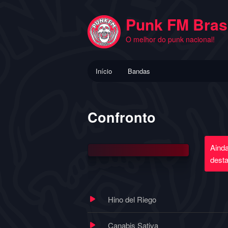
Pular
para
Punk FM Brasi
o
O melhor do punk nacional!
conteúdo
principal
Menu
Início
Bandas
principal
Confronto
Aind
dest
Hino del Riego
Canabis Sativa