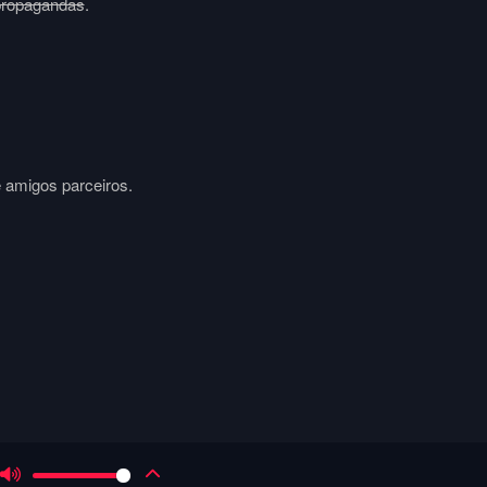
propagandas
.
e amigos parceiros.