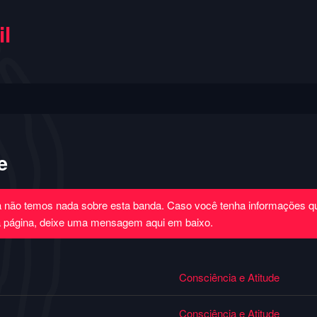
l
e
a não temos nada sobre esta banda. Caso você tenha informações 
a página, deixe uma mensagem aqui em baixo.
Consciência e Atitude
Consciência e Atitude