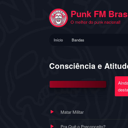
Pular
para
Punk FM Brasi
o
O melhor do punk nacional!
conteúdo
principal
Menu
Início
Bandas
principal
Consciência e Atitud
Aind
dest
Matar Militar
Pra Quê o Preconceito?