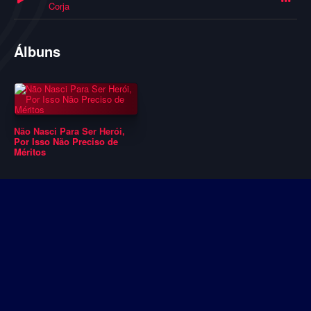
Corja
Álbuns
Não Nasci Para Ser Herói,
Por Isso Não Preciso de
Méritos