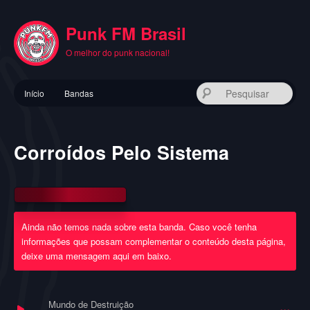
Pular
para
Punk FM Brasil
o
conteúdo
O melhor do punk nacional!
principal
Menu
Pes
Início
Bandas
principal
Corroídos Pelo Sistema
Ainda não temos nada sobre esta banda. Caso você tenha
informações que possam complementar o conteúdo desta página,
deixe uma mensagem aqui em baixo.
Mundo de Destruição