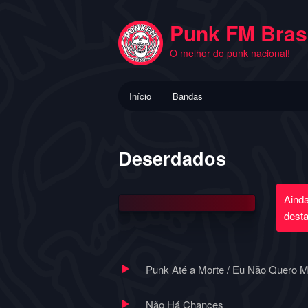
Pular
para
Punk FM Brasi
o
O melhor do punk nacional!
conteúdo
principal
Menu
Início
Bandas
principal
Deserdados
Aind
dest
Punk Até a Morte / Eu Não Quero M
Não Há Chances