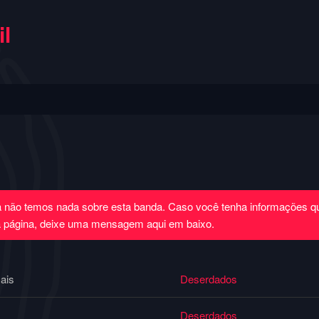
l
a não temos nada sobre esta banda. Caso você tenha informações 
a página, deixe uma mensagem aqui em baixo.
ais
Deserdados
Deserdados