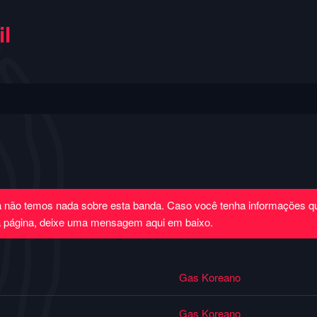
l
a não temos nada sobre esta banda. Caso você tenha informações 
a página, deixe uma mensagem aqui em baixo.
Gas Koreano
Gas Koreano