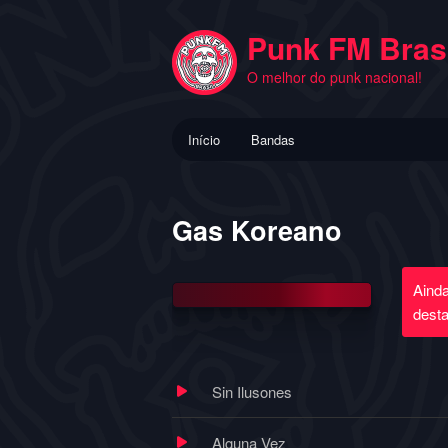
Pular
para
Punk FM Brasi
o
O melhor do punk nacional!
conteúdo
principal
Menu
Início
Bandas
principal
Gas Koreano
Aind
dest
Sin Ilusones
Alguna Vez