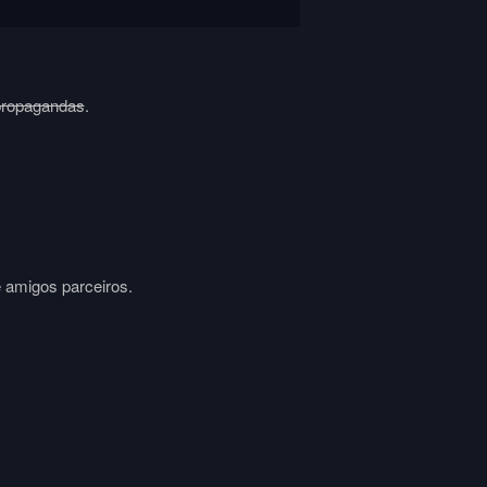
propagandas
.
e amigos parceiros.