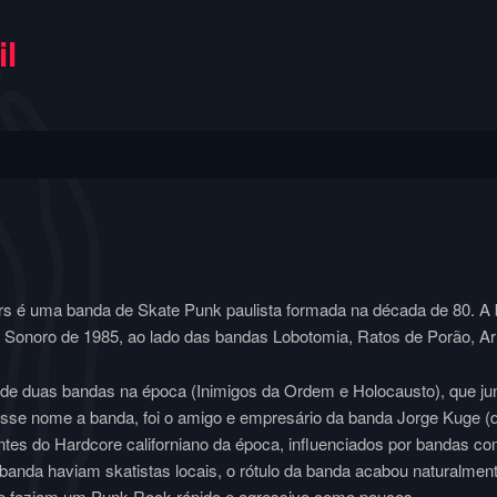
l
rs é uma banda de Skate Punk paulista formada na década de 80. A b
 Sonoro de 1985, ao lado das bandas Lobotomia, Ratos de Porão, 
e duas bandas na época (Inimigos da Ordem e Holocausto), que ju
se nome a banda, foi o amigo e empresário da banda Jorge Kuge (d
ntes do Hardcore californiano da época, influenciados por bandas co
nda haviam skatistas locais, o rótulo da banda acabou naturalme
ue faziam um Punk Rock rápido e agressivo como poucos.