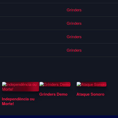
vidado a gravar seu primeiro e durante anos, único álbum. Foi então 
ução técnica de Redson (Cólera), as 12 faixas do álbum que leva o
Grinders
o punk brasileiro e é sim, a maior e talvez única referência para o s
Grinders
 Faixas instrumentais à lá Agent Orange como “Grinders” e “Home
Grinders
ta”, “Serviço Militar”, “Ruas de Soweto”, “Puta Vomitada”, “Como é 
odo pós-militar, indagações sobre o modo de vida e trabalho operário,
Grinders
Grinders Demo
Ataque Sonoro
Independência ou
Morte!