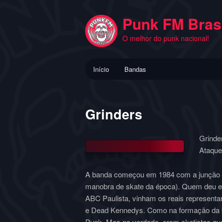
Pular
para
Punk FM Brasi
o
O melhor do punk nacional!
conteúdo
principal
Menu
Início
Bandas
principal
Grinders
Grinde
Ataque
A banda começou em 1984 com a junção d
manobra de skate da época). Quem deu es
ABC Paulista, vinham os reais representa
e Dead Kennedys. Como na formação da ba
Punk. Mas na verdade, eram skatistas q