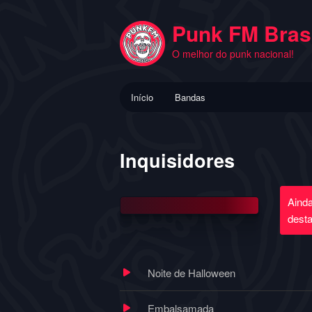
Pular
para
Punk FM Brasi
o
O melhor do punk nacional!
conteúdo
principal
Menu
Início
Bandas
principal
Inquisidores
Aind
dest
Noite de Halloween
Embalsamada