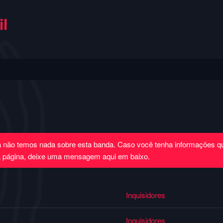
l
a não temos nada sobre esta banda. Caso você tenha informações 
a página, deixe uma mensagem aqui em baixo.
Inquisidores
Inquisidores