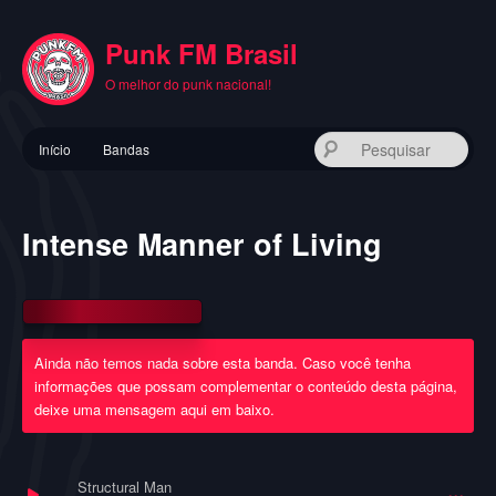
Pular
para
Punk FM Brasil
o
conteúdo
O melhor do punk nacional!
principal
Menu
Pes
Início
Bandas
principal
Intense Manner of Living
Ainda não temos nada sobre esta banda. Caso você tenha
informações que possam complementar o conteúdo desta página,
deixe uma mensagem aqui em baixo.
Structural Man