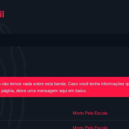
l
a não temos nada sobre esta banda. Caso você tenha informações 
a página, deixe uma mensagem aqui em baixo.
Morto Pela Escola
Morto Pela Escola