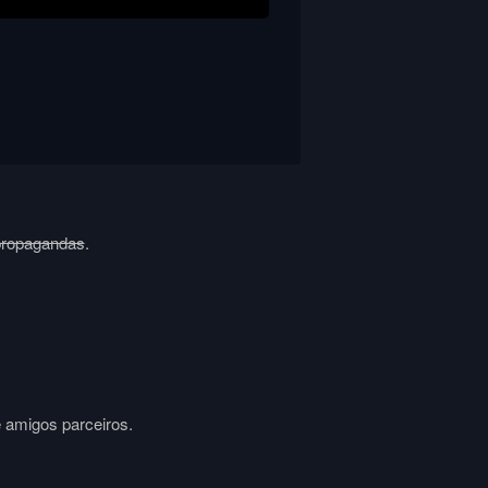
propagandas
.
e amigos parceiros.