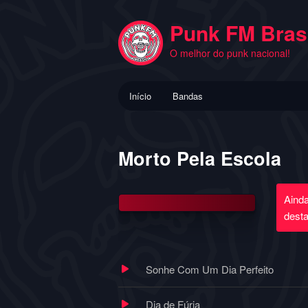
Pular
para
Punk FM Brasi
o
O melhor do punk nacional!
conteúdo
principal
Menu
Início
Bandas
principal
Morto Pela Escola
Aind
dest
Sonhe Com Um Dia Perfeito
Dia de Fúria