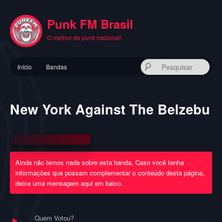
Pular
para
Punk FM Brasil
o
conteúdo
O melhor do punk nacional!
principal
Menu
Pes
Início
Bandas
principal
New York Against The Belzebu
Ainda não temos nada sobre esta banda. Caso você tenha
informações que possam complementar o conteúdo desta página,
deixe uma mensagem aqui em baixo.
Quem Votou?