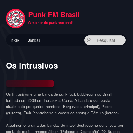
Pular
para
Punk FM Brasil
o
conteúdo
O melhor do punk nacional!
principal
Menu
Pes
Início
Bandas
principal
Os Intrusivos
Os Intrusivos é uma banda de punk rock bubblegum do Brasil
formada em 2009 em Fortaleza, Ceará. A banda é composta
atualmente por quatro membros: Berg (vocal principal), Pedro
(guitarra), Rick (contrabaixo e vocais de apoio) e Rômulo (bateria).
Atualmente, é uma das bandas de maior destaque na cena local por
conta do recém-lançado álbum “Psicose e Depressão” (2016), que