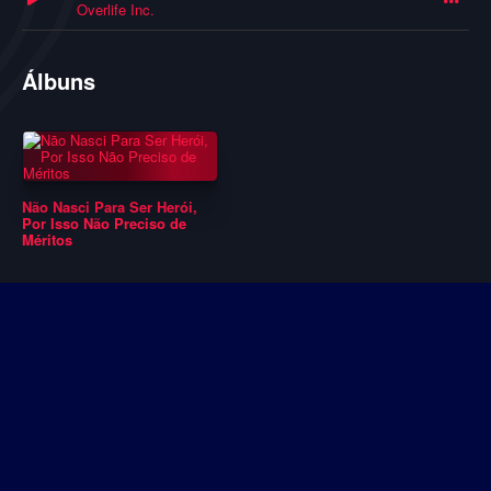
Overlife Inc.
Álbuns
Não Nasci Para Ser Herói,
Por Isso Não Preciso de
Méritos