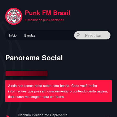
Pular
para
Punk FM Brasil
o
conteúdo
O melhor do punk nacional!
principal
Menu
Pes
Início
Bandas
principal
Panorama Social
Ainda não temos nada sobre esta banda. Caso você tenha
informações que possam complementar o conteúdo desta página,
deixe uma mensagem aqui em baixo.
Nenhum Política me Representa