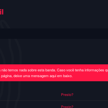
l
a não temos nada sobre esta banda. Caso você tenha informações 
a página, deixe uma mensagem aqui em baixo.
Presto?
Presto?