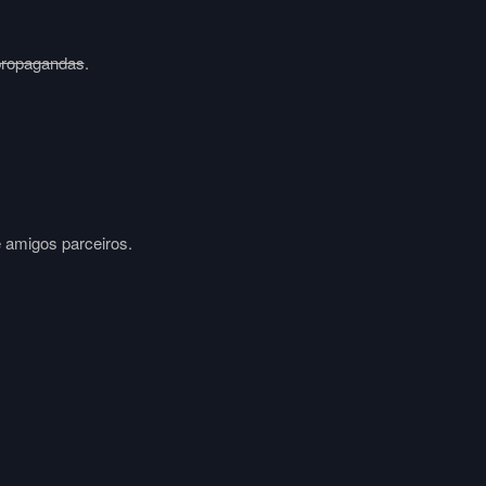
propagandas
.
e amigos parceiros.