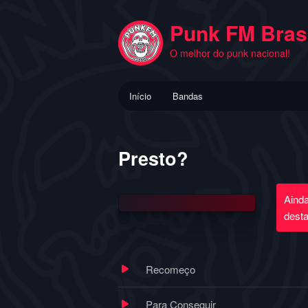
Pular
para
Punk FM Brasi
o
O melhor do punk nacional!
conteúdo
principal
Menu
Início
Bandas
principal
Presto?
Aind
dest
Recomeço
Para Conseguir