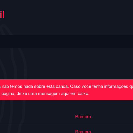
l
a não temos nada sobre esta banda. Caso você tenha informações 
a página, deixe uma mensagem aqui em baixo.
Romero
Romero