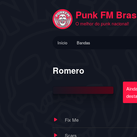
Pular
para
Punk FM Brasi
o
O melhor do punk nacional!
conteúdo
principal
Menu
Início
Bandas
principal
Romero
Aind
dest
Fix Me
Scars