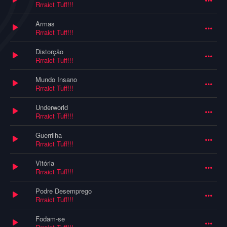
Rrraict Tuff!!!
Armas
Rrraict Tuff!!!
Distorção
Rrraict Tuff!!!
Mundo Insano
Rrraict Tuff!!!
Underworld
Rrraict Tuff!!!
Guerrilha
Rrraict Tuff!!!
Vitória
Rrraict Tuff!!!
Podre Desemprego
Rrraict Tuff!!!
Fodam-se