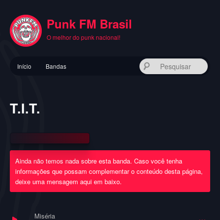
Pular
para
Punk FM Brasil
o
conteúdo
O melhor do punk nacional!
principal
Menu
Pes
Início
Bandas
principal
T.I.T.
Ainda não temos nada sobre esta banda. Caso você tenha
informações que possam complementar o conteúdo desta página,
deixe uma mensagem aqui em baixo.
Miséria