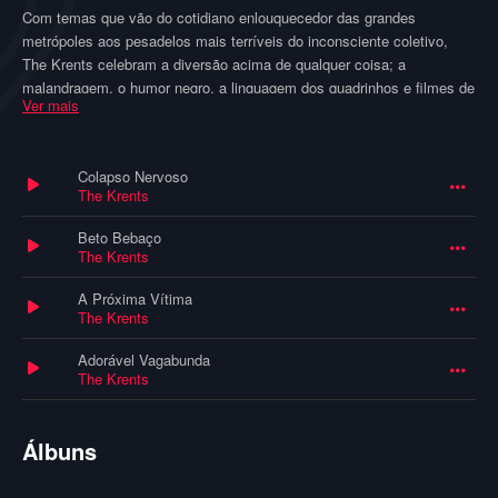
Com temas que vão do cotidiano enlouquecedor das grandes
metrópoles aos pesadelos mais terríveis do inconsciente coletivo,
The Krents celebram a diversão acima de qualquer coisa; a
malandragem, o humor negro, a linguagem dos quadrinhos e filmes de
Ver mais
horror, sacanagens e exageros, tudo isso traduzido num vocabulário
pra lá de suburbano, desvinculado dos modismos correntes, de
discursos políticos ou religiosos, num som vigoroso e contagiante.
Colapso Nervoso
The Krents
Fica o convite: Venha participar do próximo culto dos Krents !
Diversão garantida.
Beto Bebaço
The Krents
A Próxima Vítima
The Krents
Adorável Vagabunda
The Krents
Álbuns