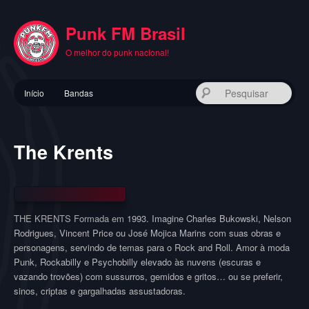
Pular
para
Punk FM Brasil
o
conteúdo
O melhor do punk nacional!
principal
Menu
Pes
Início
Bandas
principal
The Krents
THE KRENTS Formada em 1993. Imagine Charles Bukowski, Nelson
Rodrigues, Vincent Price ou José Mojica Marins com suas obras e
personagens, servindo de temas para o Rock and Roll. Amor à moda
Punk, Rockabilly e Psychobilly elevado às nuvens (escuras e
vazando trovões) com sussurros, gemidos e gritos… ou se preferir,
sinos, criptas e gargalhadas assustadoras.