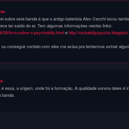
rás
sei sobre esta banda é que o antigo baterista Alex Cecchi tocou tamb
ece ter saído do ar. Tem algumas informações nestes links:
4/06/livro-sobre-o-psychobilly.html
e
http://rockabillypsycho.blogspot
 ou conseguir contato com eles me avisa pra tentarmos extrair alg
ás
é essa, a origem, onde foi a formação. A qualidade sonora deles é in
a banda.