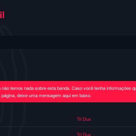
l
a não temos nada sobre esta banda. Caso você tenha informações 
a página, deixe uma mensagem aqui em baixo.
Tri Dux
Tri Dux