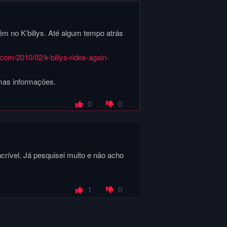
ém no K’billys. Até algum tempo atrás
.com/2010/02/k-billys-rides-again-
umas informações.
0
0
crível. Já pesquisei muito e não acho
1
0