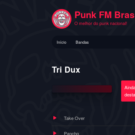
Pular
para
Punk FM Brasi
o
O melhor do punk nacional!
conteúdo
principal
Menu
Início
Bandas
principal
Tri Dux
Aind
dest
Take Over
Pancho