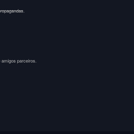
propagandas
.
e amigos parceiros.