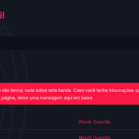
l
a não temos nada sobre esta banda. Caso você tenha informações 
a página, deixe uma mensagem aqui em baixo.
Words Guerrilla
Words Guerrilla