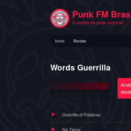
Pular
para
Punk FM Brasi
o
O melhor do punk nacional!
conteúdo
principal
Menu
Início
Bandas
principal
Words Guerrilla
Aind
dest
Guerrilla di Palabras
Sin Tierra