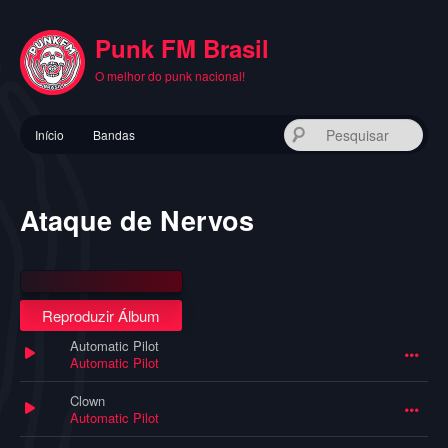
Pular
para
Punk FM Brasil
o
conteúdo
O melhor do punk nacional!
principal
Menu
Pes
Início
Bandas
principal
Ataque de Nervos
Reproduzir Álbum
Automatic Pilot
Automatic Pilot
Clown
Automatic Pilot